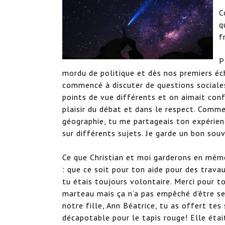
C
q
f
P
mordu de politique et dès nos premiers éch
commencé à discuter de questions sociales 
points de vue différents et on aimait conf
plaisir du débat et dans le respect. Comm
géographie, tu me partageais ton expérien
sur différents sujets. Je garde un bon souv
Ce que Christian et moi garderons en mémo
: que ce soit pour ton aide pour des trav
tu étais toujours volontaire. Merci pour to
marteau mais ça n’a pas empêché d’être ser
notre fille, Ann Béatrice, tu as offert tes
décapotable pour le tapis rouge! Elle était 