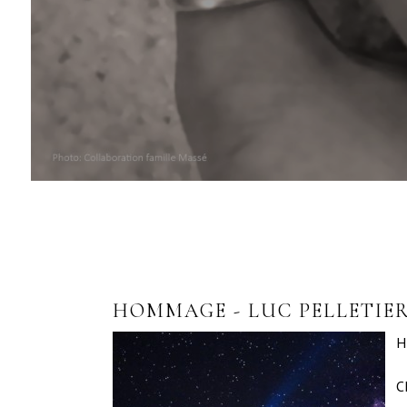
HOMMAGE - LUC PELLETIE
H
C