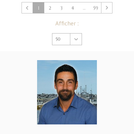
1
2
3
4
...
59
Afficher :