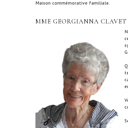
Maison commémorative familiale.
MME GEORGIANNA CLAVET
N
c
s
G
Q
t
c
e
V
c
S