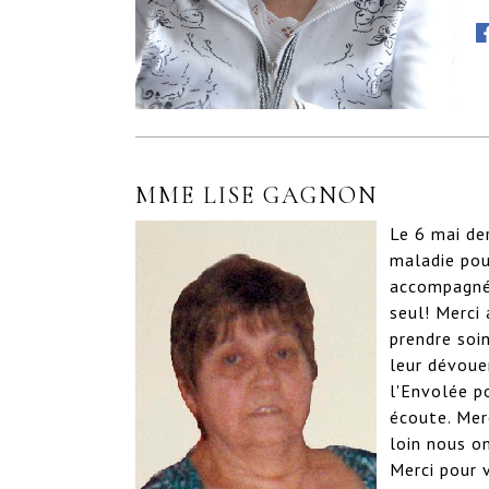
MME LISE GAGNON
Le 6 mai der
maladie pour
accompagné 
seul! Merci 
prendre soin
leur dévoue
l'Envolée po
écoute. Merc
loin nous on
Merci pour 