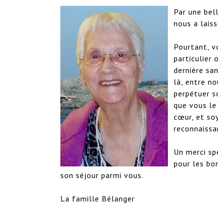
Par une bell
nous a laiss
Pourtant, v
particulier 
dernière san
là, entre no
perpétuer so
que vous le
cœur, et so
reconnaissan
Un merci sp
pour les bo
son séjour parmi vous.

La famille Bélanger