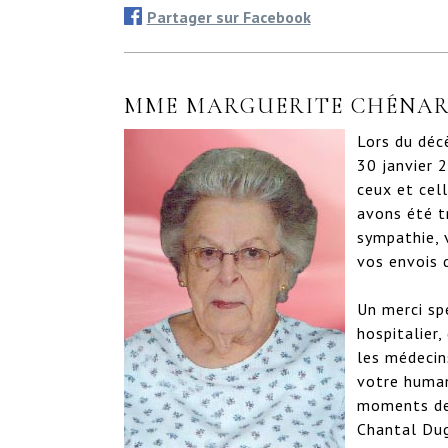
Partager sur Facebook
MME MARGUERITE CHÉNA
Lors du déc
30 janvier 
ceux et cell
avons été t
sympathie, 
vos envois d
Un merci sp
hospitalier
les médecin
votre human
moments de 
Chantal Dug